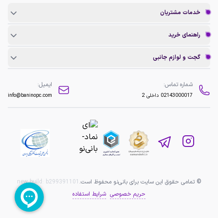
خدمات مشتریان
راهنمای خرید
گجت و لوازم جانبی
شماره تماس:
ایمیل:
02143000017
داخلی 2
info@baninopc.com
© تمامی حقوق این سایت برای بانی‌نو محفوظ است.
b299391101
new build:
حریم خصوصی
شرایط استفاده