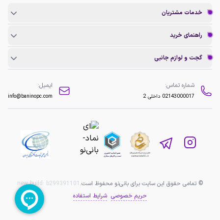
خدمات مشتریان
راهنمای خرید
گجت و لوازم جانبی
شماره تماس:
ایمیل:
02143000017
داخلی 2
info@baninopc.com
© تمامی حقوق این سایت برای بانی‌نو محفوظ است.
b299391101
new build:
حریم خصوصی
شرایط استفاده