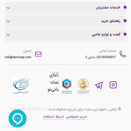
خدمات مشتریان
راهنمای خرید
گجت و لوازم جانبی
شماره تماس:
ایمیل:
02143000017
داخلی 2
info@baninopc.com
© تمامی حقوق این سایت برای بانی‌نو محفوظ است.
b299391101
new build:
حریم خصوصی
شرایط استفاده