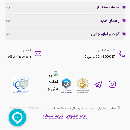
خدمات مشتریان
راهنمای خرید
گجت و لوازم جانبی
شماره تماس:
ایمیل:
02143000017
داخلی 2
info@baninopc.com
© تمامی حقوق این سایت برای بانی‌نو محفوظ است.
b299391101
new build:
حریم خصوصی
شرایط استفاده