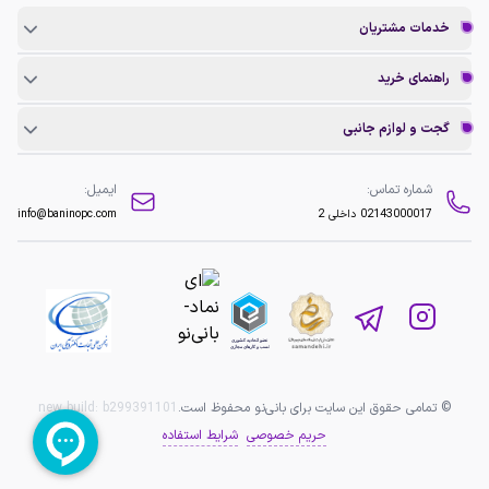
خدمات مشتریان
راهنمای خرید
گجت و لوازم جانبی
شماره تماس:
ایمیل:
02143000017
داخلی 2
info@baninopc.com
© تمامی حقوق این سایت برای بانی‌نو محفوظ است.
b299391101
new build:
حریم خصوصی
شرایط استفاده