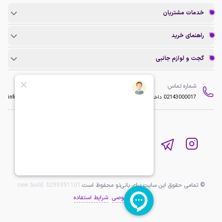
خدمات مشتریان
راهنمای خرید
گجت و لوازم جانبی
شماره تماس:
ایمیل:
02143000017
داخلی 2
info@baninopc.com
© تمامی حقوق این سایت برای بانی‌نو محفوظ است.
b299391101
new build:
حریم خصوصی
شرایط استفاده