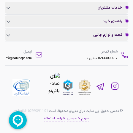
خدمات مشتریان
راهنمای خرید
گجت و لوازم جانبی
شماره تماس:
ایمیل:
02143000017
داخلی 2
info@baninopc.com
© تمامی حقوق این سایت برای بانی‌نو محفوظ است.
b299391101
new build:
حریم خصوصی
شرایط استفاده