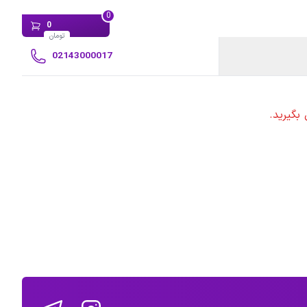
0
0
تومان
02143000017
بگیرید.