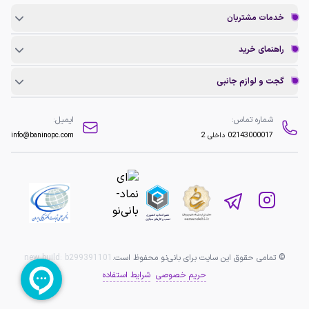
خدمات مشتریان
راهنمای خرید
گجت و لوازم جانبی
شماره تماس:
ایمیل:
02143000017
داخلی 2
info@baninopc.com
© تمامی حقوق این سایت برای بانی‌نو محفوظ است.
b299391101
new build:
حریم خصوصی
شرایط استفاده