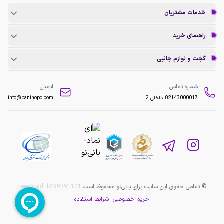
خدمات مشتریان
راهنمای خرید
گجت و لوازم جانبی
شماره تماس:
ایمیل:
02143000017
داخلی 2
info@baninopc.com
© تمامی حقوق این سایت برای بانی‌نو محفوظ است.
b299391101
new build:
حریم خصوصی
شرایط استفاده