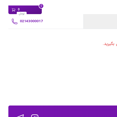
0
0
تومان
02143000017
بگیرید.